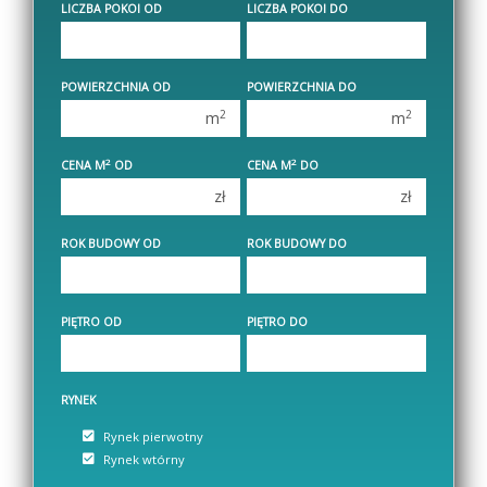
400 000 zł
400 000 zł
LICZBA POKOI OD
LICZBA POKOI DO
450 000 zł
450 000 zł
1 pokój
1 pokój
POWIERZCHNIA OD
POWIERZCHNIA DO
2 pokoje
2 pokoje
2
2
m
m
3 pokoje
3 pokoje
2
2
CENA M
OD
CENA M
DO
4 pokoje
4 pokoje
zł
zł
5 pokoi
5 pokoi
6 pokoi
6 pokoi
ROK BUDOWY OD
ROK BUDOWY DO
PIĘTRO OD
PIĘTRO DO
RYNEK
Rynek pierwotny
Rynek wtórny