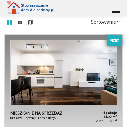
Sortowanie
VIDEO
MIESZKANIE NA SPRZEDAŻ
4 pokoje
2
81,22 m
Kraków, Czyżyny, Tomickiego
2
12 743,17 zł/m