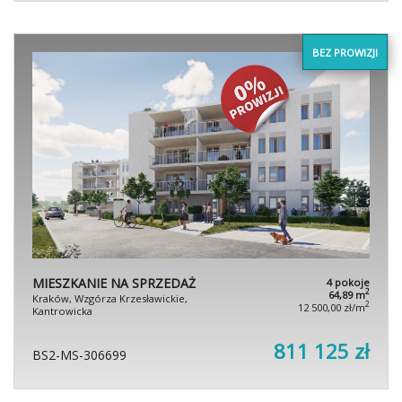
BEZ PROWIZJI
MIESZKANIE NA SPRZEDAŻ
4 pokoje
2
64,89 m
Kraków, Wzgórza Krzesławickie,
2
12 500,00 zł/m
Kantrowicka
811 125 zł
BS2-MS-306699