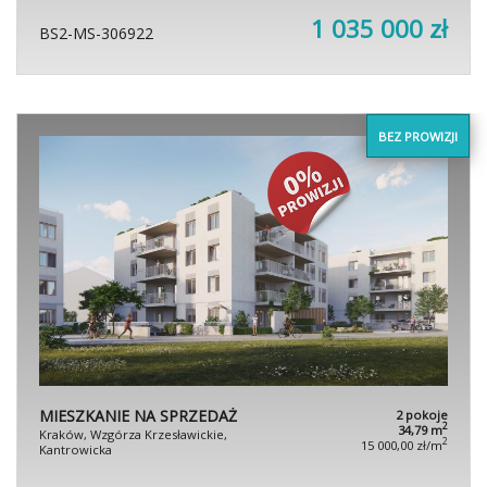
1 035 000 zł
BS2-MS-306922
BEZ PROWIZJI
MIESZKANIE NA SPRZEDAŻ
2 pokoje
2
34,79 m
Kraków, Wzgórza Krzesławickie,
2
15 000,00 zł/m
Kantrowicka