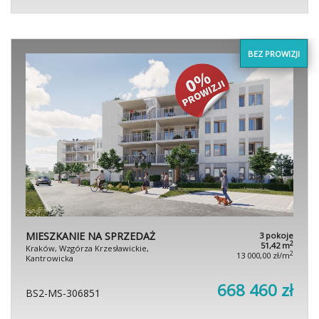
BEZ PROWIZJI
MIESZKANIE NA SPRZEDAŻ
3 pokoje
2
51,42 m
Kraków, Wzgórza Krzesławickie,
2
13 000,00 zł/m
Kantrowicka
668 460 zł
BS2-MS-306851