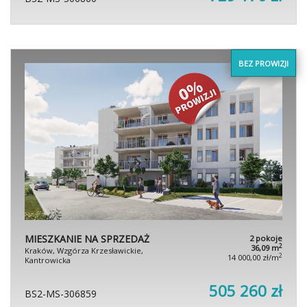
BEZ PROWIZJI
MIESZKANIE NA SPRZEDAŻ
2 pokoje
2
36,09 m
Kraków, Wzgórza Krzesławickie,
2
14 000,00 zł/m
Kantrowicka
505 260 zł
BS2-MS-306859