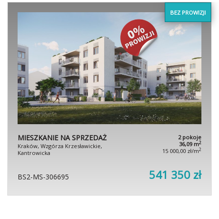
BEZ PROWIZJI
MIESZKANIE NA SPRZEDAŻ
2 pokoje
2
36,09 m
Kraków, Wzgórza Krzesławickie,
2
15 000,00 zł/m
Kantrowicka
541 350 zł
BS2-MS-306695