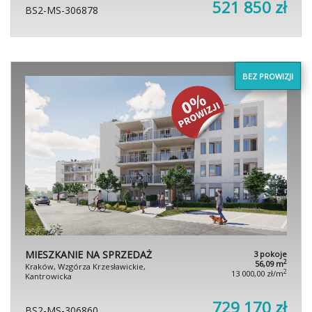
521 850 zł
BS2-MS-306878
BEZ PROWIZJI
MIESZKANIE NA SPRZEDAŻ
3 pokoje
2
56,09 m
Kraków, Wzgórza Krzesławickie,
2
13 000,00 zł/m
Kantrowicka
729 170 zł
BS2-MS-306860