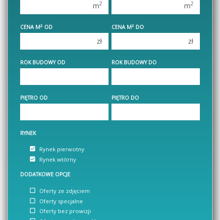
2
2
m
m
3 pokoje
3 pokoje
2
2
CENA M
OD
CENA M
DO
4 pokoje
4 pokoje
zł
zł
5 pokoi
5 pokoi
6 pokoi
6 pokoi
ROK BUDOWY OD
ROK BUDOWY DO
PIĘTRO OD
PIĘTRO DO
RYNEK
Rynek pierwotny
Rynek wtórny
DODATKOWE OPCJE
Oferty ze zdjęciem
Oferty specjalne
Oferty bez prowizji