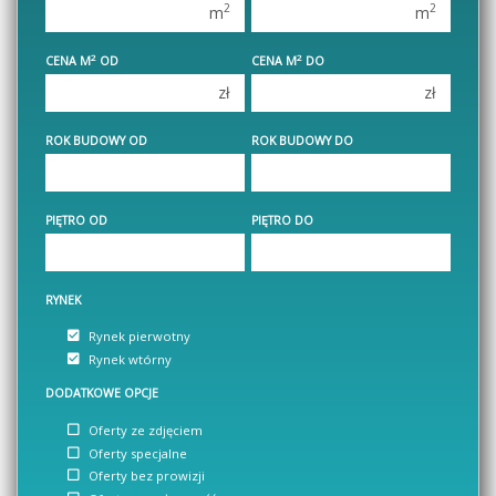
2
2
m
m
3 pokoje
3 pokoje
2
2
CENA M
OD
CENA M
DO
4 pokoje
4 pokoje
zł
zł
5 pokoi
5 pokoi
6 pokoi
6 pokoi
ROK BUDOWY OD
ROK BUDOWY DO
PIĘTRO OD
PIĘTRO DO
RYNEK
Rynek pierwotny
Rynek wtórny
DODATKOWE OPCJE
Oferty ze zdjęciem
Oferty specjalne
Oferty bez prowizji