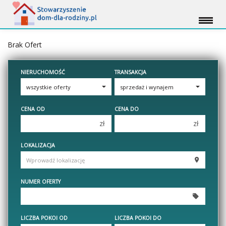
Brak Ofert
NIERUCHOMOŚĆ
TRANSAKCJA
CENA OD
CENA DO
zł
zł
150 000 zł
150 000 zł
LOKALIZACJA
200 000 zł
200 000 zł
250 000 zł
250 000 zł
NUMER OFERTY
300 000 zł
300 000 zł
350 000 zł
350 000 zł
400 000 zł
400 000 zł
LICZBA POKOI OD
LICZBA POKOI DO