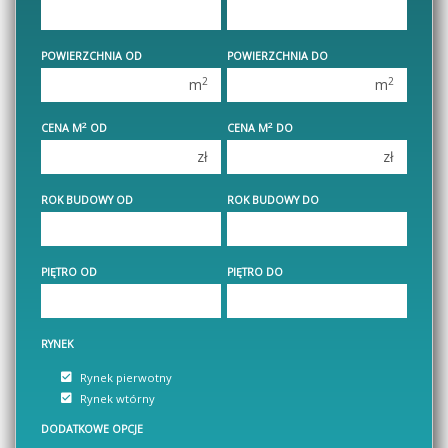
450 000 zł
450 000 zł
1 pokój
1 pokój
POWIERZCHNIA OD
POWIERZCHNIA DO
2 pokoje
2 pokoje
2
2
m
m
3 pokoje
3 pokoje
2
2
CENA M
OD
CENA M
DO
4 pokoje
4 pokoje
zł
zł
5 pokoi
5 pokoi
6 pokoi
6 pokoi
ROK BUDOWY OD
ROK BUDOWY DO
PIĘTRO OD
PIĘTRO DO
RYNEK
Rynek pierwotny
Rynek wtórny
DODATKOWE OPCJE