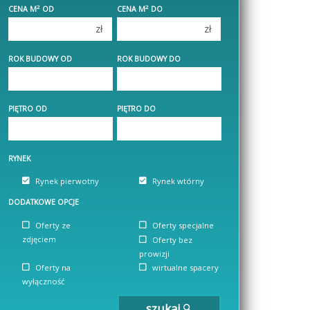
2
2
CENA M
OD
CENA M
DO
4 pokoje
4 pokoje
zł
zł
5 pokoi
5 pokoi
6 pokoi
6 pokoi
ROK BUDOWY OD
ROK BUDOWY DO
PIĘTRO OD
PIĘTRO DO
RYNEK
Rynek pierwotny
Rynek wtórny
DODATKOWE OPCJE
Oferty ze
Oferty specjalne
zdjęciem
Oferty bez
prowizji
Oferty na
wirtualne spacery
wyłączność
szukaj