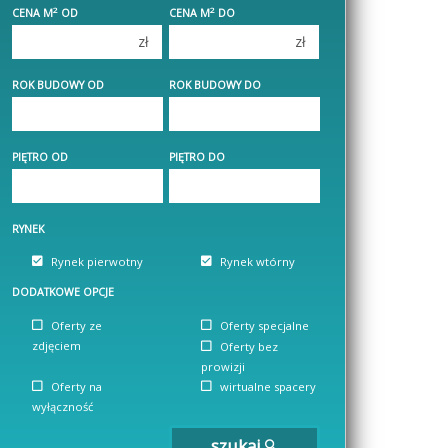
2
2
CENA M
OD
CENA M
DO
4 pokoje
4 pokoje
zł
zł
5 pokoi
5 pokoi
6 pokoi
6 pokoi
ROK BUDOWY OD
ROK BUDOWY DO
PIĘTRO OD
PIĘTRO DO
RYNEK
Rynek pierwotny
Rynek wtórny
DODATKOWE OPCJE
Oferty ze
Oferty specjalne
zdjęciem
Oferty bez
prowizji
Oferty na
wirtualne spacery
wyłączność
szukaj