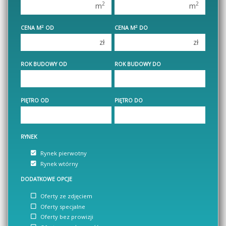
2
2
m
m
3 pokoje
3 pokoje
2
2
CENA M
OD
CENA M
DO
4 pokoje
4 pokoje
zł
zł
5 pokoi
5 pokoi
6 pokoi
6 pokoi
ROK BUDOWY OD
ROK BUDOWY DO
PIĘTRO OD
PIĘTRO DO
RYNEK
Rynek pierwotny
Rynek wtórny
DODATKOWE OPCJE
Oferty ze zdjęciem
Oferty specjalne
Oferty bez prowizji