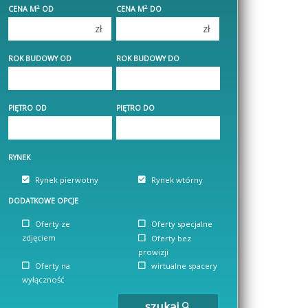
2
2
CENA M
OD
CENA M
DO
4 pokoje
4 pokoje
zł
zł
5 pokoi
5 pokoi
6 pokoi
6 pokoi
ROK BUDOWY OD
ROK BUDOWY DO
PIĘTRO OD
PIĘTRO DO
RYNEK
Rynek pierwotny
Rynek wtórny
DODATKOWE OPCJE
Oferty ze
Oferty specjalne
zdjęciem
Oferty bez
prowizji
Oferty na
wirtualne spacery
wyłączność
szukaj