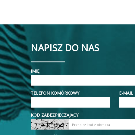
NAPISZ DO NAS
IMIĘ
TELEFON KOMÓRKOWY
E-MAIL
KOD ZABEZPIECZAJĄCY