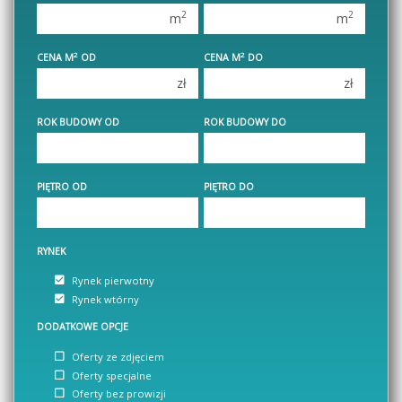
2 pokoje
2 pokoje
2
2
m
m
3 pokoje
3 pokoje
2
2
CENA M
OD
CENA M
DO
4 pokoje
4 pokoje
zł
zł
5 pokoi
5 pokoi
6 pokoi
6 pokoi
ROK BUDOWY OD
ROK BUDOWY DO
PIĘTRO OD
PIĘTRO DO
RYNEK
Rynek pierwotny
Rynek wtórny
DODATKOWE OPCJE
Oferty ze zdjęciem
Oferty specjalne
Oferty bez prowizji