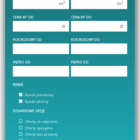
2
2
m
m
3 pokoje
3 pokoje
2
2
CENA M
OD
CENA M
DO
4 pokoje
4 pokoje
zł
zł
5 pokoi
5 pokoi
6 pokoi
6 pokoi
ROK BUDOWY OD
ROK BUDOWY DO
PIĘTRO OD
PIĘTRO DO
RYNEK
Rynek pierwotny
Rynek wtórny
DODATKOWE OPCJE
Oferty ze zdjęciem
Oferty specjalne
Oferty bez prowizji