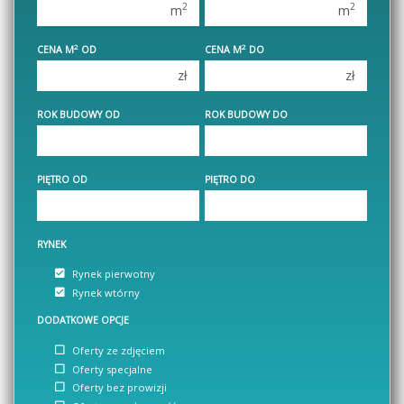
2
2
m
m
3 pokoje
3 pokoje
2
2
CENA M
OD
CENA M
DO
4 pokoje
4 pokoje
zł
zł
5 pokoi
5 pokoi
6 pokoi
6 pokoi
ROK BUDOWY OD
ROK BUDOWY DO
PIĘTRO OD
PIĘTRO DO
RYNEK
Rynek pierwotny
Rynek wtórny
DODATKOWE OPCJE
Oferty ze zdjęciem
Oferty specjalne
Oferty bez prowizji