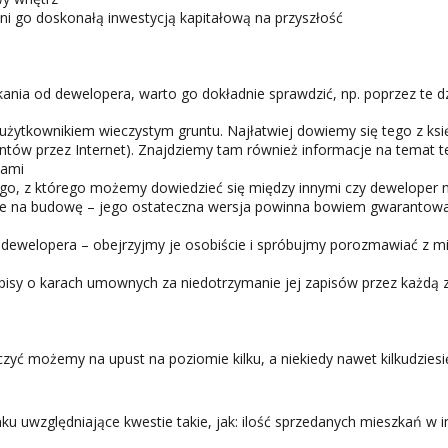
 go doskonałą inwestycją kapitałową na przyszłość
nia od dewelopera, warto go dokładnie sprawdzić, np. poprzez te dz
ytkownikiem wieczystym gruntu. Najłatwiej dowiemy się tego z księgi
tów przez Internet). Znajdziemy tam również informacje na temat te
iami
 z którego możemy dowiedzieć się między innymi czy deweloper ni
na budowę – jego ostateczna wersja powinna bowiem gwarantować,
ewelopera – obejrzyjmy je osobiście i spróbujmy porozmawiać z m
isy o karach umownych za niedotrzymanie jej zapisów przez każdą z
yć możemy na upust na poziomie kilku, a niekiedy nawet kilkudziesię
uwzględniające kwestie takie, jak: ilość sprzedanych mieszkań w i