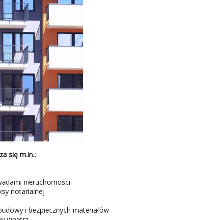
a się m.in.:
wadami nieruchomości
y notarialnej
udowy i bezpiecznych materiałów
y wnętrz