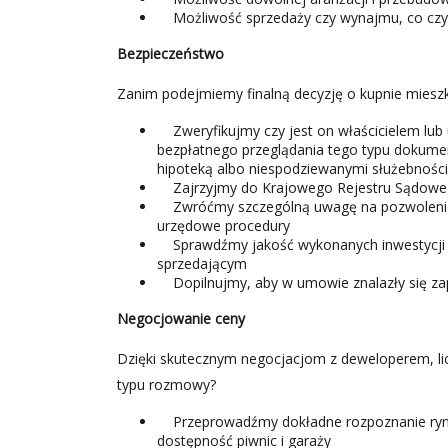
Możliwość sprzedaży czy wynajmu, co czyni
Bezpieczeństwo
Zanim podejmiemy finalną decyzję o kupnie mieszka
Zweryfikujmy czy jest on właścicielem lub uż
bezpłatnego przeglądania tego typu dokumen
hipoteką albo niespodziewanymi służebnośc
Zajrzyjmy do Krajowego Rejestru Sądowego,
Zwróćmy szczególną uwagę na pozwolenie 
urzędowe procedury
Sprawdźmy jakość wykonanych inwestycji d
sprzedającym
Dopilnujmy, aby w umowie znalazły się zap
Negocjowanie ceny
Dzięki skutecznym negocjacjom z deweloperem, licz
typu rozmowy?
Przeprowadźmy dokładne rozpoznanie rynku 
dostępność piwnic i garaży