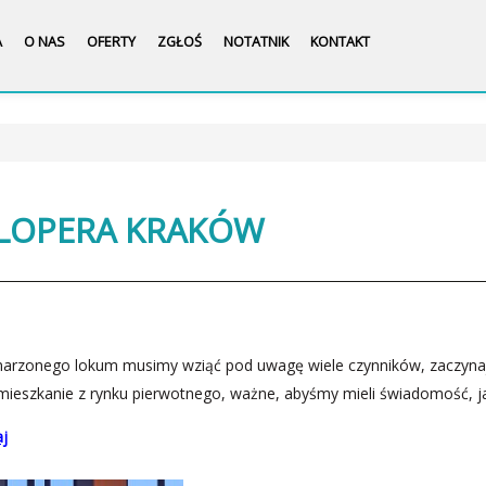
A
O NAS
OFERTY
ZGŁOŚ
NOTATNIK
KONTAKT
ELOPERA KRAKÓW
arzonego lokum musimy wziąć pod uwagę wiele czynników, zaczynając
a mieszkanie z rynku pierwotnego, ważne, abyśmy mieli świadomość, j
aj