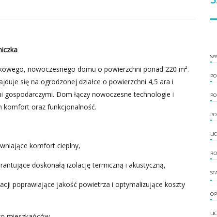
iczka
SY
ątkowego, nowoczesnego domu o powierzchni ponad 220 m².
PO
uje się na ogrodzonej działce o powierzchni 4,5 ara i
i gospodarczymi. Dom łączy nowoczesne technologie i
PO
 komfort oraz funkcjonalność.
PO
LI
niające komfort cieplny,
RO
ntujące doskonałą izolację termiczną i akustyczną,
ST
cji poprawiające jakość powietrza i optymalizujące koszty
OP
LI
wo mieszkańców,