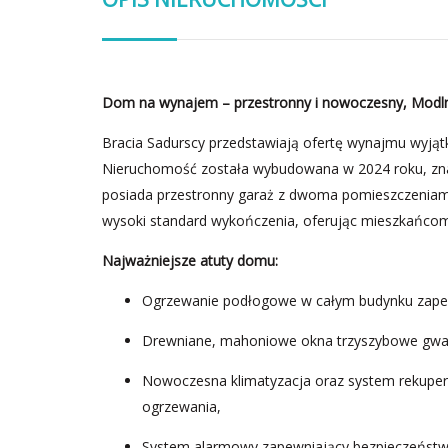
Dom na wynajem – przestronny i nowoczesny, Modln
Bracia Sadurscy przedstawiają ofertę wynajmu wyj
Nieruchomość została wybudowana w 2024 roku, znajd
posiada przestronny garaż z dwoma pomieszczeniam
wysoki standard wykończenia, oferując mieszkańcom
Najważniejsze atuty domu:
Ogrzewanie podłogowe w całym budynku zapew
Drewniane, mahoniowe okna trzyszybowe gwara
Nowoczesna klimatyzacja oraz system rekupera
ogrzewania,
System alarmowy zapewniający bezpieczeńst