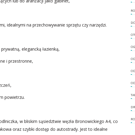
ących lub do aranżacji jako gabinet,
RO
DO
, idealnymi na przechowywanie sprzętu czy narzędzi.
OT
OG
 prywatną, elegancką łazienką,
OD
ne i przestronne,
OD
OD
zczeń,
TA
m powietrzu.
DR
RO
lniczka, w bliskim sąsiedztwie węzła Bronowickiego A4, co
owa oraz szybki dostęp do autostrady. Jest to idealne