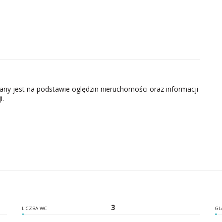
zany jest na podstawie oględzin nieruchomości oraz informacji
i.
3
LICZBA WC
GL