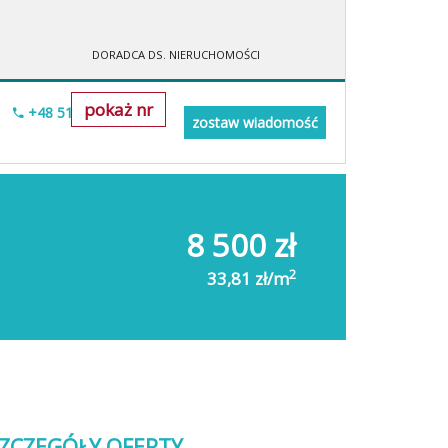
DORADCA DS. NIERUCHOMOŚCI
pokaż nr
+48 518-706-552
zostaw wiadomość
8 500 zł
2
33,81 zł/m
ZCZEGÓŁY OFERTY