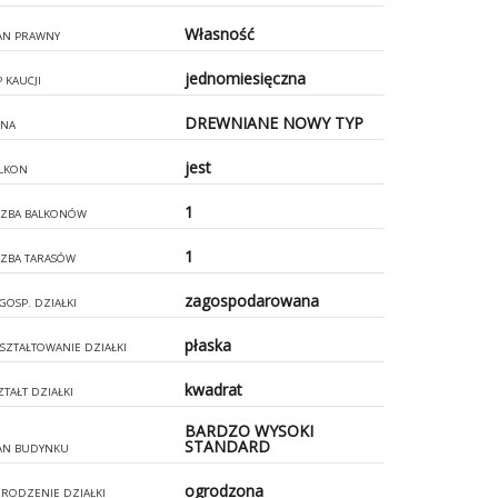
Własność
AN PRAWNY
jednomiesięczna
P KAUCJI
DREWNIANE NOWY TYP
NA
jest
LKON
1
CZBA BALKONÓW
1
CZBA TARASÓW
zagospodarowana
GOSP. DZIAŁKI
płaska
SZTAŁTOWANIE DZIAŁKI
kwadrat
ZTAŁT DZIAŁKI
BARDZO WYSOKI
STANDARD
AN BUDYNKU
ogrodzona
RODZENIE DZIAŁKI