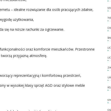
ST
rnetu – idealne rozwiązanie dla osób pracujących zdalnie,
TY
wygodę użytkowania,
OK
a się na niższe rachunki za ogrzewanie.
BA
LI
funkcjonalności oraz komforcie mieszkańców. Przestronne
 tworzą przyjazną atmosferę.
LI
ZA
worzący reprezentacyjną i komfortową przestrzeń,
UK
ony w wysokiej klasy sprzęt AGD oraz stylowe meble
KS
ST
OG