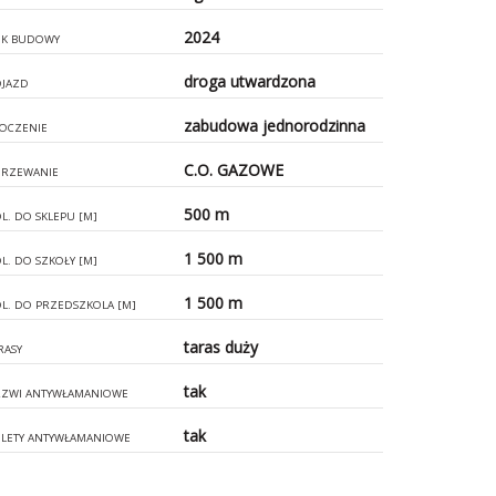
2024
K BUDOWY
droga utwardzona
JAZD
zabudowa jednorodzinna
OCZENIE
C.O. GAZOWE
RZEWANIE
500 m
L. DO SKLEPU [M]
1 500 m
L. DO SZKOŁY [M]
1 500 m
L. DO PRZEDSZKOLA [M]
taras duży
RASY
tak
ZWI ANTYWŁAMANIOWE
tak
LETY ANTYWŁAMANIOWE