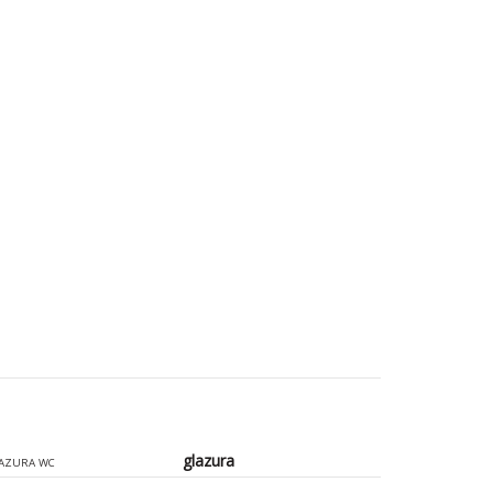
glazura
AZURA WC