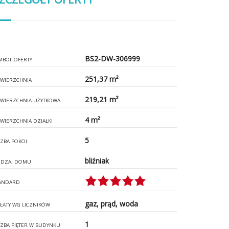
BS2-DW-306999
MBOL OFERTY
251,37 m²
WIERZCHNIA
219,21 m²
WIERZCHNIA UŻYTKOWA
4 m²
WIERZCHNIA DZIAŁKI
5
CZBA POKOI
bliźniak
DZAJ DOMU
ANDARD
gaz, prąd, woda
ŁATY WG LICZNIKÓW
1
CZBA PIĘTER W BUDYNKU